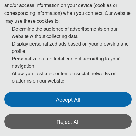
and/or access information on your device (cookies or
corresponding information) when you connect. Our website
大会简介
may use these cookies to:
第五届力学、数学与应用物理学国际会
Determine the audience of advertisements on our
议 (ICMMAP 2021) 将于2021年7月23-25日
website without collecting data
在中国桂林隆重举行。会议主要围绕力学、
Display personalized ads based on your browsing and
数学与应用物理学等研究领域展开讨论。旨
profile
在为从事力学、数学与应用物理学研究的专
Personalize our editorial content according to your
家学者、工程技术人员、技术研发人员提供
navigation
Allow you to share content on social networks or
一个共享科研成果和前沿技术，了解学术发
platforms on our website
展趋势，拓宽研究思路，加强学术研究和探
讨，促进学术成果产业化合作的平台。大会
Accept All
诚邀国内外高校、科研机构专家、学者，企
业界人士及其他相关人员参会交流。
Reject All
往届历史
*Some visual materials on this website were generated with the assistance of